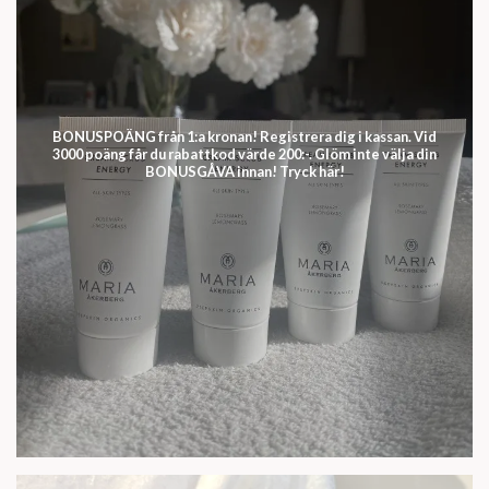
BONUSPOÄNG från 1:a kronan! Registrera dig i kassan. Vid
3000 poäng får du rabattkod värde 200:-. Glöm inte välja din
BONUSGÅVA innan! Tryck här!