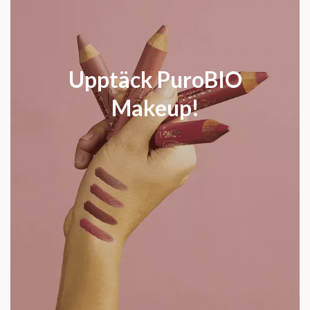
Upptäck PuroBIO
Makeup!