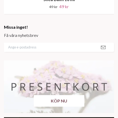
49 kr
49 kr
Missa inget!
Få våra nyhetsbrev
KÖP NU