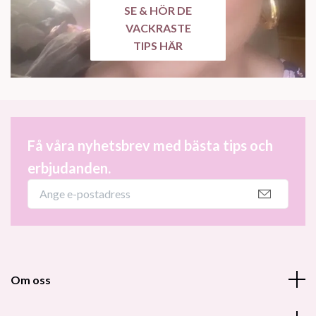
SE & HÖR DE
VACKRASTE
TIPS HÄR
Få våra nyhetsbrev med bästa tips och
erbjudanden.
Om oss