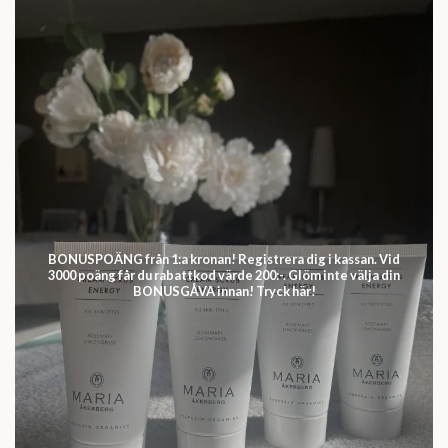
BONUSPOÄNG från 1:a kronan! Registrera dig i kassan. Vid
3000 poäng får du rabattkod värde 200:-. Glöm inte välja din
BONUSGÅVA innan! Tryck här!