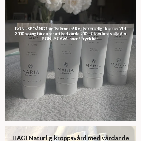
BONUSPOÄNG från 1:a kronan! Registrera dig i kassan. Vid
3000 poäng får du rabattkod värde 200:-. Glöm inte välja din
BONUSGÅVA innan! Tryck här!
HAGI Naturlig kroppsvård med vårdande