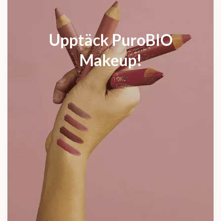
Upptäck PuroBIO
Makeup!